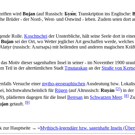
hriften wird
Bujan
(auf Russisch:
Буя́н
; Transkription ins Englische:
B
he Brüder - der Nord-, West- und Ostwind - leben. Zudem seien dort 
gende Rolle.
Koschtschei
der Unsterbliche, hält seine Seele dort in ein
,
Bujan
sei der Ort, wo Wetter jeglicher Art geschaffen werde, welche
en Alatyr (russisch: Алатырь) mit heilenden und anderen magischen Krä
 das Motiv dieser sagenhaften Insel in seiner - im November 1900 urau
m Teil in der altertümlichen Stadt
Tmutarakan
an der
Straße von Kerts
nfalls Versuche einer
mytho-geographischen
Ausdeutung bzw. Lokalisi
[2]
sei, höchstwahrscheinlich für
Rügen
(auf Altrussisch:
Ruyán
) in der
[8]
), plädierten dagegen für die Insel
Beresan
im
Schwarzen Meer
.
Zu 
[9]
ujan
getauft.
k zur Hauptseite → »
Mythisch-legendäre bzw. sagenhafte Inseln (Übers