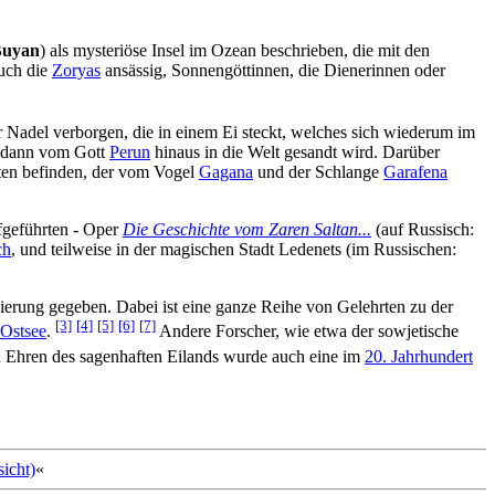
uyan
) als mysteriöse Insel im Ozean beschrieben, die mit den
auch die
Zoryas
ansässig, Sonnengöttinnen, die Dienerinnen oder
er Nadel verborgen, die in einem Ei steckt, welches sich wiederum im
s dann vom Gott
Perun
hinaus in die Welt gesandt wird. Darüber
ften befinden, der vom Vogel
Gagana
und der Schlange
Garafena
fgeführten - Oper
Die Geschichte vom Zaren Saltan...
(auf Russisch:
ch
, und teilweise in der magischen Stadt Ledenets (im Russischen:
erung gegeben. Dabei ist eine ganze Reihe von Gelehrten zu der
[3]
[4]
[5]
[6]
[7]
Ostsee
.
Andere Forscher, wie etwa der sowjetische
Ehren des sagenhaften Eilands wurde auch eine im
20. Jahrhundert
icht)
«