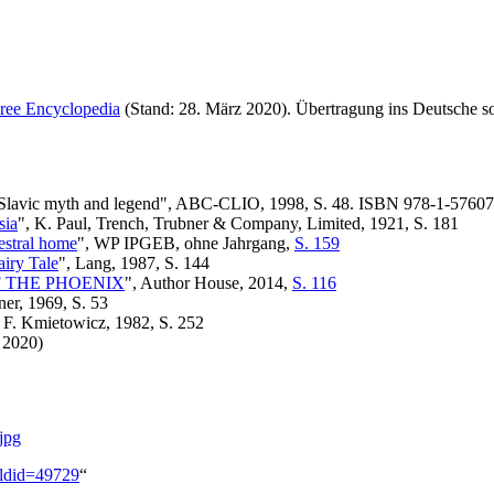
Free Encyclopedia
(Stand: 28. März 2020). Übertragung ins Deutsche s
 Slavic myth and legend", ABC-CLIO, 1998, S. 48. ISBN 978-1-5760
sia
", K. Paul, Trench, Trubner & Company, Limited, 1921, S. 181
estral home
", WP IPGEB, ohne Jahrgang,
S. 159
airy Tale
", Lang, 1987, S. 144
 THE PHOENIX
", Author House, 2014,
S. 116
ner, 1969, S. 53
, F. Kmietowicz, 1982, S. 252
 2020)
.jpg
&oldid=49729
“