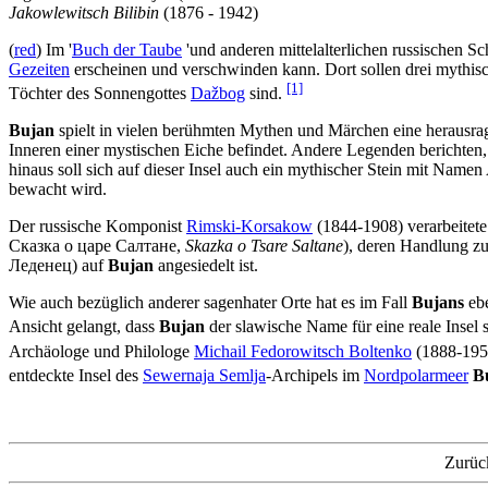
Jakowlewitsch Bilibin
(1876 - 1942)
(
red
) Im '
Buch der Taube
'und anderen mittelalterlichen russischen Sc
Gezeiten
erscheinen und verschwinden kann. Dort sollen drei mythisc
[1]
Töchter des Sonnengottes
Dažbog
sind.
Bujan
spielt in vielen berühmten Mythen und Märchen eine herausra
Inneren einer mystischen Eiche befindet. Andere Legenden berichten
hinaus soll sich auf dieser Insel auch ein mythischer Stein mit Nam
bewacht wird.
Der russische Komponist
Rimski-Korsakow
(1844-1908) verarbeitete
Сказка о царе Салтане,
Skazka o Tsare Saltane
), deren Handlung zu
Леденец) auf
Bujan
angesiedelt ist.
Wie auch bezüglich anderer sagenhater Orte hat es im Fall
Bujans
ebe
Ansicht gelangt, dass
Bujan
der slawische Name für eine reale Insel 
Archäologe und Philologe
Michail Fedorowitsch Boltenko
(1888-1959
entdeckte Insel des
Sewernaja Semlja
-Archipels im
Nordpolarmeer
B
Zurüc