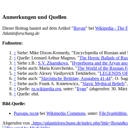
Anmerkungen und Quellen
Dieser Beitrag basiert auf dem Artikel "
Buyan
" bei
Wikipedia - The 
Atlantisforschung.de
Fußnoten:
↑
Siehe: Mike Dixon-Kennedy, "Encyclopedia of Russian and
↑
Quelle: Leonard Arthur Magnus, "
The Heroic Ballads of Rus
↑
Siehe z.B.:
S.V. Zharnikova
, "
Hyperborea and the Aryan anc
↑
Siehe auch: Maria Kravchenko, "
The World of the Russian F
↑
Siehe auch: Alexey Vasilyevich Trekhlebov, "
LEGENDS OF
↑
Siehe auch: "
Slavistische Beiträge, Ausgaben 41-44
", O. Sag
↑
Siehe auch: Frank A. Kmietowicz, "
Slavic Mythical Beliefs
"
↑
Quelle:
ru.wikipedia.org
, unter: "
Буян
" (abgerufen: 30. März
↑
Quelle: ebd.
Bild-Quelle:
Рыцарь поля
bei
Wikimedia Commons
, unter:
File:Ivanbilibin
Abgerufen von „
https://atlantisforschung.de/index.php?title=Bujan