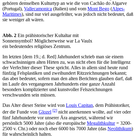
gehören demselben Kulturtyp an wie die von Cachão do Algarve
(Portugal),
Vallecamonica
(Italien) und vom
Mont Bego
(
Alpes-
Maritimes
), sind nur viel ausgefeilter, was jedoch nicht bedeutet, daß
sie weniger alt wären.
Abb. 2
Ein prähistorischer Kultaltar mit
Sonnensymbol? Möglicherweise war La Vaulx
ein bedeutendes religiöses Zentrum.
Im letzten [dem 19.; d. Red] Jahrhundert schrieb man sie einem
schwachsinnigen alten Hirten zu, was nicht eben für die Intelligenz
der Verfechter dieser These spricht. Alles in allem sind heute rund
fünfzig Felsplastiken und zweihundert Ritzzeichnungen bekannt;
das aber bedeutet, sofern man den alten Berichten glauben darf, daß
im Laufe des vergangenen Jahrhunderts eine ganze Anzahl
besonders komplizierter und kunstvoller Felszeichnungen
verschwunden sein müssen.
Das Alter dieser Steine wird von
Louis Capitan
, dem Prähistoriker,
[2]
der die Funde von
Glozel
nicht anerkennen wollte, auf vier oder
fünf Jahrhunderte vor unserer Ära angesetzt, während wir
persönlich 5000 Jahre (also die europäische
Megalithkultur
= 3200-
2500 v. Chr.) oder noch eher 6000 bis 7000 Jahre (das
Neolithikum
)
für wahrscheinlich halten.