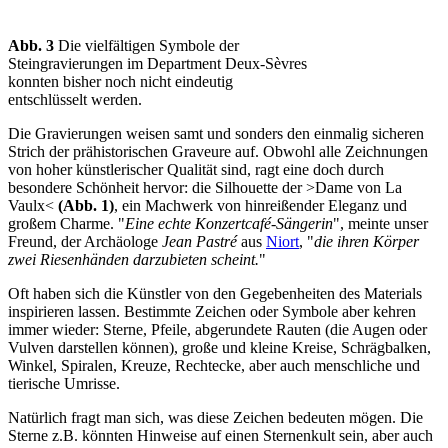
Abb. 3
Die vielfältigen Symbole der
Steingravierungen im Department Deux-Sèvres
konnten bisher noch nicht eindeutig
entschlüsselt werden.
Die Gravierungen weisen samt und sonders den einmalig sicheren
Strich der prähistorischen Graveure auf. Obwohl alle Zeichnungen
von hoher künstlerischer Qualität sind, ragt eine doch durch
besondere Schönheit hervor: die Silhouette der >Dame von La
Vaulx<
(Abb. 1)
, ein Machwerk von hinreißender Eleganz und
großem Charme. "
Eine echte Konzertcafé-Sängerin
", meinte unser
Freund, der Archäologe
Jean Pastré
aus
Niort
, "
die ihren Körper
zwei Riesenhänden darzubieten scheint.
"
Oft haben sich die Künstler von den Gegebenheiten des Materials
inspirieren lassen. Bestimmte Zeichen oder Symbole aber kehren
immer wieder: Sterne, Pfeile, abgerundete Rauten (die Augen oder
Vulven darstellen können), große und kleine Kreise, Schrägbalken,
Winkel, Spiralen, Kreuze, Rechtecke, aber auch menschliche und
tierische Umrisse.
Natürlich fragt man sich, was diese Zeichen bedeuten mögen. Die
Sterne z.B. könnten Hinweise auf einen Sternenkult sein, aber auch