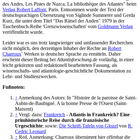
des Andes, Les Pistes de Nazca, La bibliothèque des Atlantes" beim
Verlag Robert Laffont
, Paris. Entnommen wurde der Text der
deutschsprachigen Übersetzung von Siglinde Summerer und Gerda
Kurz, die unter dem Titel "Das Rätsel der Anden" 1979 in der
Taschenbuch-Reihe 'Grenzwissenschaften' vom
Goldmann Verlag
veröffentlicht wurde.
Leider war es uns trotz langwieriger und umfassender Recherchen
nicht möglich, den derzeitigen Inhaber der Rechte an
Robert
Charroux
´ Werken in deutscher Sprache zu ermitteln. Daher
erscheint dieser Beitrag bei
Atlantisforschung.de
vorläufig, in einer
leicht gekürzten und redaktionell bearbeiteten Fassung, als
wissenschafts- und atlantologie-geschichtliche Dokumentation zu
Lehr- und Studienzwecken.
Fußnoten:
↑
Anmerkung des Autors: In "Histoire de la paroisse de Saint-
Aubin-de-Baubigné. A la bonne Presse de l'Ouest (Saint-
Maixent)
↑
Vergl. dazu:
Frankreich
-
Atlantis in Frankreich? Eine
primhistorische Reise durch die französische
Urgeschichte
; sowie:
Die Schrift-Tafeln von Glozel
von
R.
Cedric Leonard
↑
Red. Anmerkung: Charroux übernimmt hier offenbar die