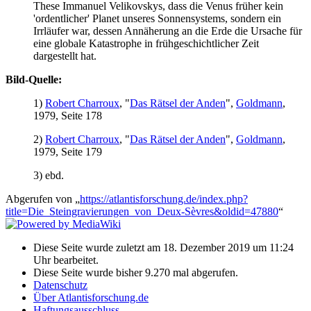
These Immanuel Velikovskys, dass die Venus früher kein
'ordentlicher' Planet unseres Sonnensystems, sondern ein
Irrläufer war, dessen Annäherung an die Erde die Ursache für
eine globale Katastrophe in frühgeschichtlicher Zeit
dargestellt hat.
Bild-Quelle:
1)
Robert Charroux
, "
Das Rätsel der Anden
",
Goldmann
,
1979, Seite 178
2)
Robert Charroux
, "
Das Rätsel der Anden
",
Goldmann
,
1979, Seite 179
3) ebd.
Abgerufen von „
https://atlantisforschung.de/index.php?
title=Die_Steingravierungen_von_Deux-Sèvres&oldid=47880
“
Diese Seite wurde zuletzt am 18. Dezember 2019 um 11:24
Uhr bearbeitet.
Diese Seite wurde bisher 9.270 mal abgerufen.
Datenschutz
Über Atlantisforschung.de
Haftungsausschluss