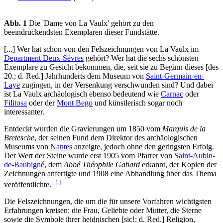
Abb. 1
Die 'Dame von La Vaulx' gehört zu den
beeindruckendsten Exemplaren dieser Fundstätte.
[...] Wer hat schon von den Felszeichnungen von La Vaulx im
Department Deux-Sèvres
gehört? Wer hat die sechs schönsten
Exemplare zu Gesicht bekommen, die, seit sie zu Beginn dieses [des
20.; d. Red.] Jahrhunderts dem Museum von
Saint-Germain-en-
Laye
zugingen, in der Versenkung verschwunden sind? Und dabei
ist La Vaulx archäologisch ebenso bedeutend wie
Carnac
oder
Filitosa
oder der
Mont Bego
und künstlerisch sogar noch
interessanter.
Entdeckt wurden die Gravierungen um 1850 vom
Marquis de la
Bretesche
, der seinen Fund dem Direktor des archäologischen
Museums von
Nantes
anzeigte, jedoch ohne den geringsten Erfolg.
Der Wert der Steine wurde erst 1905 vom Pfarrer von
Saint-Aubin-
de-Baubigné
, dem
Abbé Théophile Gabard
erkannt, der Kopien der
Zeichnungen anfertigte und 1908 eine Abhandlung über das Thema
[1]
veröffentlichte.
Die Felszeichnungen, die um die für unsere Vorfahren wichtigsten
Erfahrungen kreisen: die Frau, Geliebte oder Mutter, die Sterne
sowie die Symbole ihrer heidnischen [sic!; d. Red.] Religion,