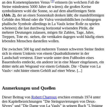
[3]
an den Kometenplaneten Venus
erinnern (in welchem Fall die
Steine mindestens 5000 Jahre alt wären); die großen Kreise
symbolisieren wohl die Sonne, so auf dem altarförmigen Stein
(Abb. 2)
, der an einen Sonnenkult denken läßt; die mandelförmigen
Gebilde den Mond oder die Vulva versinnbildlichen (wohingegen
phallische Symbole allerdings in La Vaulx keine Rolle zu spielen
scheinen); die fast durchweg horizontal weisenden Pfeile, die
mehrere Deutungen zulassen, mögen für Zahlen, Tage, Jahre,
Treppen, Tote etc. stehen, die vertikalen dagegen wohl häufig einen
lebenden Menschen darstellen wollen.
Die zwischen 500 kg und mehreren Tonnen schweren Steine finden
sich in einem Umkreis von einem Quadratkilometer in der
Landschaft verstreut. Einer wurde unter dem Fußboden eines
Bauernhofes entdeckt, ein anderer ist in eine Mauer eingelassen, ein
dritter steht am Wegrand vor einem Gebäude. Die >Dame von La
Vaulx< ruht hinter einem Gehöft auf einer Wiese. [...]
Anmerkungen und Quellen
Dieser Beitrag von
Robert Charroux
erschien erstmals 1974 unter
den Kapitelbezeichnungen "Die Steingravierungen von Deux-
Sèvres" und "Die Dame von La Vaulx" in seinem Buch "L'énigme