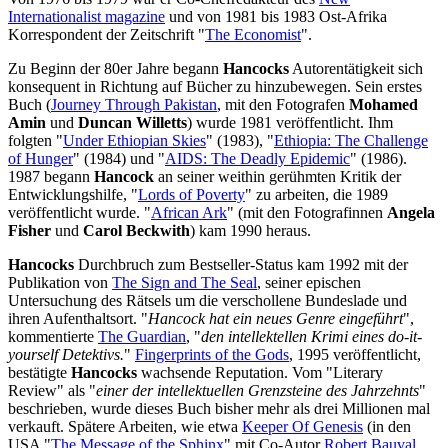
Internationalist magazine
und von 1981 bis 1983 Ost-Afrika
Korrespondent der Zeitschrift "
The Economist
".
Zu Beginn der 80er Jahre begann
Hancocks
Autorentätigkeit sich
konsequent in Richtung auf Bücher zu hinzubewegen. Sein erstes
Buch (
Journey Through Pakistan
, mit den Fotografen
Mohamed
Amin
und
Duncan Willetts
) wurde 1981 veröffentlicht. Ihm
folgten "
Under Ethiopian Skies
" (1983), "
Ethiopia: The Challenge
of Hunger
" (1984) und "
AIDS: The Deadly Epidemic
" (1986).
1987 begann
Hancock
an seiner weithin gerühmten Kritik der
Entwicklungshilfe, "
Lords of Poverty
" zu arbeiten, die 1989
veröffentlicht wurde. "
African Ark
" (mit den Fotografinnen
Angela
Fisher
und
Carol Beckwith
) kam 1990 heraus.
Hancocks
Durchbruch zum Bestseller-Status kam 1992 mit der
Publikation von
The Sign and The Seal
, seiner epischen
Untersuchung des Rätsels um die verschollene Bundeslade und
ihren Aufenthaltsort. "
Hancock hat ein neues Genre eingeführt
",
kommentierte
The Guardian
, "
den intellektellen Krimi eines do-it-
yourself Detektivs.
"
Fingerprints of the Gods
, 1995 veröffentlicht,
bestätigte
Hancocks
wachsende Reputation. Vom "Literary
Review" als "
einer der intellektuellen Grenzsteine des Jahrzehnts
"
beschrieben, wurde dieses Buch bisher mehr als drei Millionen mal
verkauft. Spätere Arbeiten, wie etwa
Keeper Of Genesis
(in den
USA "
The Message of the Sphinx
" mit Co-Autor
Robert Bauval