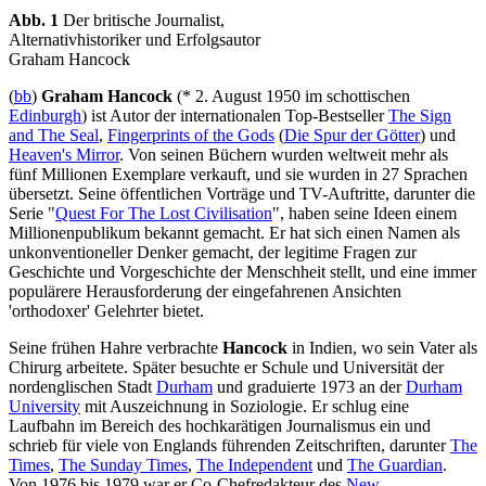
Abb. 1
Der britische Journalist,
Alternativhistoriker und Erfolgsautor
Graham Hancock
(
bb
)
Graham Hancock
(* 2. August 1950 im schottischen
Edinburgh
) ist Autor der internationalen Top-Bestseller
The Sign
and The Seal
,
Fingerprints of the Gods
(
Die Spur der Götter
) und
Heaven's Mirror
. Von seinen Büchern wurden weltweit mehr als
fünf Millionen Exemplare verkauft, und sie wurden in 27 Sprachen
übersetzt. Seine öffentlichen Vorträge und TV-Auftritte, darunter die
Serie "
Quest For The Lost Civilisation
", haben seine Ideen einem
Millionenpublikum bekannt gemacht. Er hat sich einen Namen als
unkonventioneller Denker gemacht, der legitime Fragen zur
Geschichte und Vorgeschichte der Menschheit stellt, und eine immer
populärere Herausforderung der eingefahrenen Ansichten
'orthodoxer' Gelehrter bietet.
Seine frühen Hahre verbrachte
Hancock
in Indien, wo sein Vater als
Chirurg arbeitete. Später besuchte er Schule und Universität der
nordenglischen Stadt
Durham
und graduierte 1973 an der
Durham
University
mit Auszeichnung in Soziologie. Er schlug eine
Laufbahn im Bereich des hochkarätigen Journalismus ein und
schrieb für viele von Englands führenden Zeitschriften, darunter
The
Times
,
The Sunday Times
,
The Independent
und
The Guardian
.
Von 1976 bis 1979 war er Co-Chefredakteur des
New