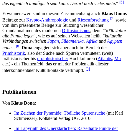
[6]
das eigentlich unmöglich sein kann. Derart noch vieles mehr.
"
Erwähnenswert sind in diesem Zusammenhang auch
Klaus Donas
[7]
Beiträge zur
Krypto-Anthropologie
und
Riesenforschung
sowie
von ihm präsentierte Belege zur Stützung wesentlicher
Grundannahmen des modernen
Diffusionismus
, denn "
5000 Jahre
alte Funde legen
", wie es auf seinen Webseiten heißt, "
kulturelle
Verbindungen zwischen
Japan
,
Südamerika
,
Afrika
und
Ägypten
[8]
nahe
".
Dona
engagiert sich aber auch im Bereich der
Primhistorik
, also der Suche nach Spuren vermuteter, (weit)
prähistorischer bis
protohistorischer
Hochkulturen (
Atlantis
,
Mu
etc.) - ein Themenfeld, das er mit der Problematik ältester
[9]
interkontinentaler Kulturkontakte verknüpft.
Publikationen
Von
Klaus Dona
:
Im Zeichen der Pyramide: Tödliche Spurensuche
(mit Karl
Schmeisser), Kollateral Verlag UG, 2010
Im Labyrinth des Unerklärlichen: Rätselhafte Funde der