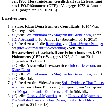
Seit 1980. Herausgeberin: Gesellschaft zur Erforschung
des UFO-Phänomens (GEP) e.V. – gegr. 1972
, 8. Januar
2011 (abgerufen: 05.10.2013)
Einzelverweise:
↑
Siehe:
Klaus Dona Business Consultants
, 1010 Wien,
Kramerg. 1/4/6
↑
Quelle:
Weltenbummler - Magazin für Grenzideen
, unter
Prä-Astronauti k
, 16. Juni 2012 (abgerufen: 05.10.2013)
↑
Siehe dazu auch die
Rezension
von
Hans-Werner Peiniger
bei
jufof - journal für ufo-forschung
-
Seit 1980.
Herausgeberin: Gesellschaft zur Erforschung des UFO-
Phänomens (GEP) e.V. – gegr. 1972
, 8. Januar 2011
(abgerufen: 05.10.2013)
↑
Quelle:
Algomedia Presseservice
,
club-carriere.com
, unter:
Klaus Dona
↑
Quelle:
Weltenbummler - Magazin für Grenzideen
, op. cit.
↑
Quelle: ebd.
↑
Siehe dazu den Video-Auszug
Solid Evidence That Giants
Are Real
aus
Klaus Donas
englischsprachigem Vortrag auf
der
'Megalithomania'-Konferenz 2011
in Südafrika
↑
Quelle:
Unsolved Mysteries
, unter:
Unsolved Mysteries –
Die Welt des Unerklärlichen (Wien, 2001) - Rückblick
(abgerufen: 05.10.2013)