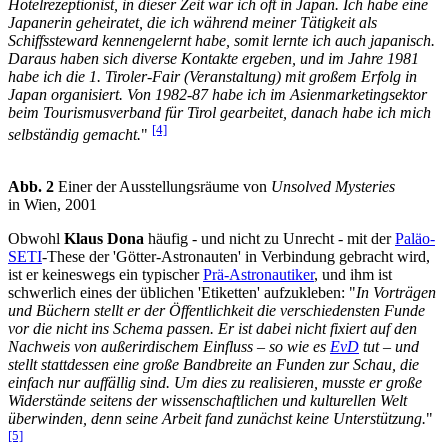
Hotelrezeptionist, in dieser Zeit war ich oft in Japan. Ich habe eine
Japanerin geheiratet, die ich während meiner Tätigkeit als
Schiffssteward kennengelernt habe, somit lernte ich auch japanisch.
Daraus haben sich diverse Kontakte ergeben, und im Jahre 1981
habe ich die 1. Tiroler-Fair (Veranstaltung) mit großem Erfolg in
Japan organisiert. Von 1982-87 habe ich im Asienmarketingsektor
beim Tourismusverband für Tirol gearbeitet, danach habe ich mich
[4]
selbständig gemacht.
"
Abb. 2
Einer der Ausstellungsräume von
Unsolved Mysteries
in Wien, 2001
Obwohl
Klaus Dona
häufig - und nicht zu Unrecht - mit der
Paläo-
SETI
-These der 'Götter-Astronauten' in Verbindung gebracht wird,
ist er keineswegs ein typischer
Prä-Astronautiker
, und ihm ist
schwerlich eines der üblichen 'Etiketten' aufzukleben: "
In Vorträgen
und Büchern stellt er der Öffentlichkeit die verschiedensten Funde
vor die nicht ins Schema passen. Er ist dabei nicht fixiert auf den
Nachweis von außerirdischem Einfluss – so wie es
EvD
tut – und
stellt stattdessen eine große Bandbreite an Funden zur Schau, die
einfach nur auffällig sind. Um dies zu realisieren, musste er große
Widerstände seitens der wissenschaftlichen und kulturellen Welt
überwinden, denn seine Arbeit fand zunächst keine Unterstützung.
"
[5]