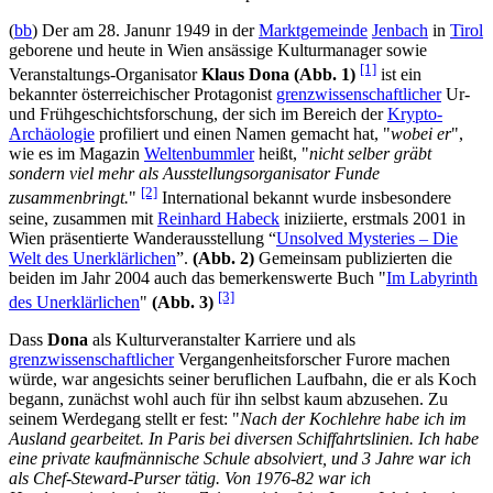
(
bb
) Der am 28. Janunr 1949 in der
Marktgemeinde
Jenbach
in
Tirol
geborene und heute in Wien ansässige Kulturmanager sowie
[1]
Veranstaltungs-Organisator
Klaus Dona (Abb. 1)
ist ein
bekannter österreichischer Protagonist
grenzwissenschaftlicher
Ur-
und Frühgeschichtsforschung, der sich im Bereich der
Krypto-
Archäologie
profiliert und einen Namen gemacht hat, "
wobei er
",
wie es im Magazin
Weltenbummler
heißt, "
nicht selber gräbt
sondern viel mehr als Ausstellungsorganisator Funde
[2]
zusammenbringt.
"
International bekannt wurde insbesondere
seine, zusammen mit
Reinhard Habeck
iniziierte, erstmals 2001 in
Wien präsentierte Wanderausstellung “
Unsolved Mysteries – Die
Welt des Unerklärlichen
”.
(Abb. 2)
Gemeinsam publizierten die
beiden im Jahr 2004 auch das bemerkenswerte Buch "
Im Labyrinth
[3]
des Unerklärlichen
"
(Abb. 3)
Dass
Dona
als Kulturveranstalter Karriere und als
grenzwissenschaftlicher
Vergangenheitsforscher Furore machen
würde, war angesichts seiner beruflichen Laufbahn, die er als Koch
begann, zunächst wohl auch für ihn selbst kaum abzusehen. Zu
seinem Werdegang stellt er fest: "
Nach der Kochlehre habe ich im
Ausland gearbeitet. In Paris bei diversen Schiffahrtslinien. Ich habe
eine private kaufmännische Schule absolviert, und 3 Jahre war ich
als Chef-Steward-Purser tätig. Von 1976-82 war ich