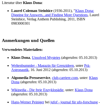
Literatur über
Klaus Dona
:
Laurel Coleman Steinhice
(1936-2011), "
Klaus Dona:
Digging for Answers...and Finding More Questions
, Laurel
Steinhice, Verlag Anthem Publishing, 2011, ISBN
0983000301
Anmerkungen und Quellen
Verwendetes Materialien:
Klaus Dona
,
Unsolved Mysteies
(abgerufen: 05.10.2013)
Weltenbummler - Magazin für Grenzideen
, unter
Prä-
Astronautik
, 16. Juni 2012 (abgerufen: 05.10.2013)
Algomedia Presseservice
,
club-carriere.com
, unter:
Klaus
Dona
(abgerufen: 05.10.2013)
Wikipedia - Die freie Enzyklopädie
, unter:
Klaus Dona
(abgerufen: 05.10.2013)
Hans-Werner Peiniger
bei
jufof - journal für ufo-forschung
-