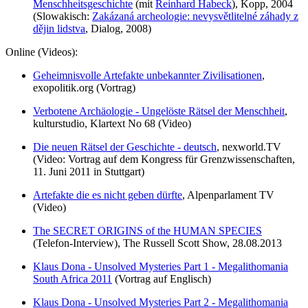
Menschheitsgeschichte
(mit
Reinhard Habeck
), Kopp, 2004
(Slowakisch:
Zakázaná archeologie: nevysvětlitelné záhady z
dějin lidstva
, Dialog, 2008)
Online (Videos):
Geheimnisvolle Artefakte unbekannter Zivilisationen
,
exopolitik.org (Vortrag)
Verbotene Archäologie - Ungelöste Rätsel der Menschheit
,
kulturstudio, Klartext No 68 (Video)
Die neuen Rätsel der Geschichte - deutsch
, nexworld.TV
(Video: Vortrag auf dem Kongress für Grenzwissenschaften,
11. Juni 2011 in Stuttgart)
Artefakte die es nicht geben dürfte
, Alpenparlament TV
(Video)
The SECRET ORIGINS of the HUMAN SPECIES
(Telefon-Interview), The Russell Scott Show, 28.08.2013
Klaus Dona - Unsolved Mysteries Part 1 - Megalithomania
South Africa 2011
(Vortrag auf Englisch)
Klaus Dona - Unsolved Mysteries Part 2 - Megalithomania