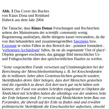
Abb. 3
Das Cover des Buches
von Klaus Dona und Reinhard
Habeck aus dem Jahr 2004
Die Tatsache, dass
Klaus Donas
Forschungen und Recherchen
seitens des Mainstreams der
scientific community
wenig
Begeisterung auslös(t)en, dürfte übrigens kaum verwundern, da die
von ihm behandelten und zusammengestellten
Spezimen
bzw.
Exponate
in vielen Fällen in den Bereich der - pointiert formuliert -
'
verbotenen Archäologie
' fallen, da sie als sogenannte 'Out of place'-
Objekte geeignet erscheinen, das gängige Bild menschlicher Ur-
und Frühgeschichte über den sprichwörtlichen Haufen zu werfen.
"
Seine vorgestellten Funde verweisen auf Unstimmigkeiten bei der
Berechnung der Menschheitsentstehung z. B. bei Knochenfunden
die in millionen Jahre alten Gesteinsschichten gemacht wurden;
Skelettfunden deren Alter belegen, dass dort Menschen gestorben
sind die eigentlich zu dieser Zeit dort noch gar nicht hätten sein
können; der Fund von uralten Schriften eingekratzt in Objekten die
Ähnlichkeit mit Schriften haben die allerdings von der anderen Seite
der Erde bekannt sind. Er verweist auf Ähnlichkeiten beim Bau von
Pyramiden, die überall auf der Erde zu finden sind und erwähnt
prähistorische Skelettfunde die Einschusslöcher aufweisen, obwohl