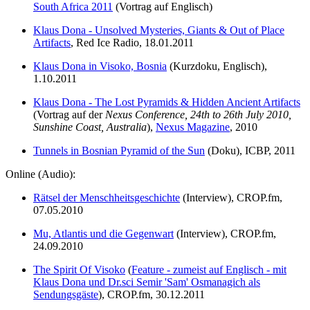
South Africa 2011
(Vortrag auf Englisch)
Klaus Dona - Unsolved Mysteries, Giants & Out of Place
Artifacts
, Red Ice Radio, 18.01.2011
Klaus Dona in Visoko, Bosnia
(Kurzdoku, Englisch),
1.10.2011
Klaus Dona - The Lost Pyramids & Hidden Ancient Artifacts
(Vortrag auf der
Nexus Conference, 24th to 26th July 2010,
Sunshine Coast, Australia
),
Nexus Magazine
, 2010
Tunnels in Bosnian Pyramid of the Sun
(Doku), ICBP, 2011
Online (Audio):
Rätsel der Menschheitsgeschichte
(Interview), CROP.fm,
07.05.2010
Mu, Atlantis und die Gegenwart
(Interview), CROP.fm,
24.09.2010
The Spirit Of Visoko
(
Feature - zumeist auf Englisch - mit
Klaus Dona und Dr.sci Semir 'Sam' Osmanagich als
Sendungsgäste
), CROP.fm, 30.12.2011