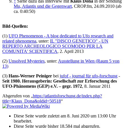
↑
Siehe dazu das Interview mit
Klaus Dona
in der Sendung
Mu, Atlantis und die Gegenwart
, CROP.fm, 24.09.2010 (ab
ca. 0:40:50)
Bild-Quellen:
(1)
UFO Phenomenon - A blog dedicated to Ufo research and
related phenomena
, unter:
IL "DISCO GENETICO" - UN
REPERTO ARCHEOLOGICO SCOMODO PER LA
COMUNITA' SCIENTIFICA
, 2. April 2013
(2)
Unsolved Mysteries
, unter:
Ausstellung in Wien (Raum 5 von
13)
(3)
Hans-Werner Peiniger
bei
jufof - journal für ufo-forschung
-
Seit 1980. Herausgeberin: Gesellschaft zur Erforschung des
UFO-Phänomens (GEP) e.V. – gegr. 1972
, 8. Januar 2011
Abgerufen von „
https://atlantisforschung.de/index.php?
title=Klaus_Dona&oldid=50518
“
Diese Seite wurde zuletzt am 8. Juni 2020 um 13:00 Uhr
bearbeitet.
Diese Seite wurde bisher 18.584 mal abgerufen.