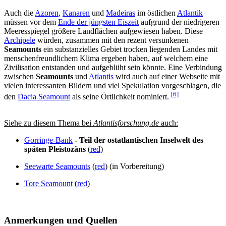
Auch die
Azoren
,
Kanaren
und
Madeiras
im östlichen
Atlantik
müssen vor dem
Ende der jüngsten Eiszeit
aufgrund der niedrigeren
Meeresspiegel größere Landflächen aufgewiesen haben. Diese
Archipele
würden, zusammen mit den rezent versunkenen
Seamounts
ein substanzielles Gebiet trocken liegenden Landes mit
menschenfreundlichem Klima ergeben haben, auf welchem eine
Zivilisation entstanden und aufgeblüht sein könnte. Eine Verbindung
zwischen
Seamounts
und
Atlantis
wird auch auf einer Webseite mit
vielen interessanten Bildern und viel Spekulation vorgeschlagen, die
[6]
den
Dacia Seamount
als seine Örtlichkeit nominiert.
Siehe zu diesem Thema bei
Atlantisforschung.de
auch:
Gorringe-Bank
- Teil der ostatlantischen Inselwelt des
späten Pleistozäns
(
red
)
Seewarte Seamounts
(
red
) (in Vorbereitung)
Tore Seamount
(
red
)
Anmerkungen und Quellen