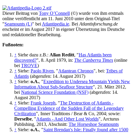
Dieser Beitrag von
Tony O’Connell
(©) wurde von ihm erstmals
online veröffentlicht am 11. Juni 2010 unter dem Original-Titel
"
Seamounts (L)
" bei
Atlantipedia.ie
. Bei
Atlantisforschung.de
erscheint er im August 2017 in eigener Übersetzung ins Deutsche
und redaktioneller Bearbeitung.
Fußnoten:
↑
Siehe dazu z.B.:
Allan Reditt
, "
Has Atlantis been
discovered?
", 8. April 1979, in:
The Canberra Times
(online
bei
TROVE
)
↑
Siehe:
Paolo Riven
, "
Atlantean Chronos
", bei:
Tribes of
Atlantis
(abgerufen: 14. August 2017)
↑
Siehe:
o.A.
, "
Expedition to Undersea Mountain Yields New
Information About Sub-Seafloor Structure
", 21. März 2012,
bei
National Science Foundation (NSF)
(abgerufen: 14.
August 2017)
↑
Siehe:
Frank Joseph
, "
The Destruction of Atlantis -
Compelling Evidence of the Sudden Fall of the Legendary
Civilization
", Inner Traditions / Bear & Co, 2004; sowie:
Derselbe
, "
Atlantis - And Other Lost Worlds
", Arcturus
Publishing, 2013, Abschnitt:
The Horseshoe Seamounts
↑
Siehe:
o.A.
, "
Saint Brendan's Isle: Finally found after 1500