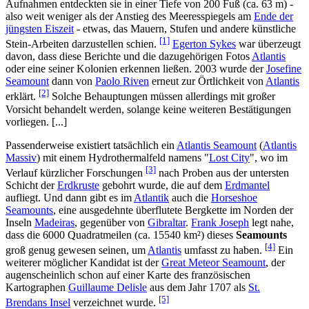
Aufnahmen entdeckten sie in einer Tiefe von 200 Fuß (ca. 63 m) -
also weit weniger als der Anstieg des Meeresspiegels am
Ende der
jüngsten Eiszeit
- etwas, das Mauern, Stufen und andere künstliche
[1]
Stein-Arbeiten darzustellen schien.
Egerton Sykes
war überzeugt
davon, dass diese Berichte und die dazugehörigen Fotos
Atlantis
oder eine seiner Kolonien erkennen ließen. 2003 wurde der
Josefine
Seamount
dann von
Paolo Riven
erneut zur Örtlichkeit von
Atlantis
[2]
erklärt.
Solche Behauptungen müssen allerdings mit großer
Vorsicht behandelt werden, solange keine weiteren Bestätigungen
vorliegen. [...]
Passenderweise existiert tatsächlich ein
Atlantis Seamount
(
Atlantis
Massiv
) mit einem Hydrothermalfeld namens "
Lost City
", wo im
[3]
Verlauf kürzlicher Forschungen
nach Proben aus der untersten
Schicht der
Erdkruste
gebohrt wurde, die auf dem
Erdmantel
aufliegt. Und dann gibt es im
Atlantik
auch die
Horseshoe
Seamounts
, eine ausgedehnte überflutete Bergkette im Norden der
Inseln
Madeiras
, gegenüber von
Gibraltar
.
Frank Joseph
legt nahe,
dass die 6000 Quadratmeilen (ca. 15540 km²) dieses
Seamounts
[4]
groß genug gewesen seinen, um
Atlantis
umfasst zu haben.
Ein
weiterer möglicher Kandidat ist der
Great Meteor Seamount
, der
augenscheinlich schon auf einer Karte des französischen
Kartographen
Guillaume Delisle
aus dem Jahr 1707 als
St.
[5]
Brendans Insel
verzeichnet wurde.