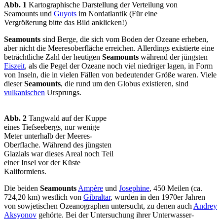
Abb. 1
Kartographische Darstellung der Verteilung von
Seamounts und
Guyots
im Nordatlantik (Für eine
Vergrößerung bitte das Bild anklicken!)
Seamounts
sind Berge, die sich vom Boden der Ozeane erheben,
aber nicht die Meeresoberfläche erreichen. Allerdings existierte eine
beträchtliche Zahl der heutigen
Seamounts
während der jüngsten
Eiszeit
, als die Pegel der Ozeane noch viel niedriger lagen, in Form
von Inseln, die in vielen Fällen von bedeutender Größe waren. Viele
dieser
Seamounts
, die rund um den Globus existieren, sind
vulkanischen
Ursprungs.
Abb. 2
Tangwald auf der Kuppe
eines Tiefseebergs, nur wenige
Meter unterhalb der Meeres-
Oberflache. Während des jüngsten
Glazials war dieses Areal noch Teil
einer Insel vor der Küste
Kaliformiens.
Die beiden
Seamounts
Ampère
und
Josephine
, 450 Meilen (ca.
724,20 km) westlich von
Gibraltar
, wurden in den 1970er Jahren
von sowjetischen Ozeanographen untersucht, zu denen auch
Andrey
Aksyonov
gehörte. Bei der Untersuchung ihrer Unterwasser-