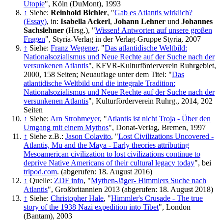
Utopie
", Köln (DuMont), 1993
↑
Siehe:
Reinhold Bichler
, "
Gab es Atlantis wirklich?
(Essay)
, in:
Isabella Ackerl
,
Johann Lehner
und
Johannes
Sachslehner
(Hrsg.), "
Wissen! Antworten auf unsere großen
Fragen
", Styria-Verlag in der Verlag-Gruppe Styria, 2007
↑
Siehe:
Franz Wegener
, "
Das atlantidische Weltbild:
Nationalsozialismus und Neue Rechte auf der Suche nach der
versunkenen Atlantis
", KFVR-Kulturförderverein Ruhrgebiet,
2000, 158 Seiten; Neuauflage unter dem Titel: "
Das
atlantidische Weltbild und die integrale Tradition:
Nationalsozialismus und Neue Rechte auf der Suche nach der
versunkenen Atlantis
", Kulturförderverein Ruhrg., 2014, 202
Seiten
↑
Siehe:
Arn Strohmeyer
, "
Atlantis ist nicht Troja - Über den
Umgang mit einem Mythos
", Donat-Verlag, Bremen, 1997
↑
Siehe z.B.:
Jason Colavito
, "
Lost Civilizations Uncovered -
Atlantis, Mu and the Maya - Early theories attributing
Mesoamerican civilization to lost civilizations continue to
deprive Native Americans of their cultural legacy today
", bei
tripod.com
. (abgerufen: 18. August 2016)
↑
Quelle:
ZDF info
, "
Mythen-Jäger- Himmlers Suche nach
Atlantis
", Großbritannien 2013 (abgerufen: 18. August 2018)
↑
Siehe:
Christopher Hale
, "
Himmler's Crusade - The true
story of the 1938 Nazi expedition into Tibet
", London
(Bantam), 2003