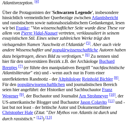
[4]
Atlantisrezeption.
Über die Protagonisten der '
Schwarzen Legende'
, insbesondere
hinsichtlich vermeintlicher Querbezüge zwischen
Atlantisbericht
und rassistischem sowie nationalsozialistischem Gedankengut, lesen
wir bei
Franke
: "
Von wissenschaftlicher Seite wurde diese These vor
allem von
Pierre Vidal-Naquet
vertreten, verklausuliert in seinem
essayistischen Stil. Eines seiner zahlreichen Werke trägt den
[5]
vielsagenden Namen 'Auschwitz et l'Atlantide'
. Aber auch viele
andere Wissenschaftler und
populärwissenschaftliche
Autoren haben
[6]
dazu beigetragen, dieses Bild zu verfestigen.
"
Zu nennen sind
hier für den universitären Bezirk z.B. der Archäologe
Buchard
[7]
Brentjes
(er führte den manipulativen Bergriff "
nachfaschistische
Atlantisliteratur
" ein) und - wenn auch nur in Form einer
[8]
unreflektierten Randnotiz - der
Altphilologe
Reinhold Bichler
.
Für den
populärwissenschaftlichen
und journalistischen Bereich
seien hier angeführt: der Historiker und Sachbuchautor
Franz
[9]
[10]
Wegener
, der Buchautor und Journalist
Arn Strohmeyer
, der
[11]
US-amerikanische Blogger und Buchautor
Jason Colavito
und -
last but not least - der britische Autor und Dokumentarfilmer
Christopher Hale
(Zitat: "
Der Mythos von Atlantis ist durch und
[12]
[13]
durch rassistisch.
"
)