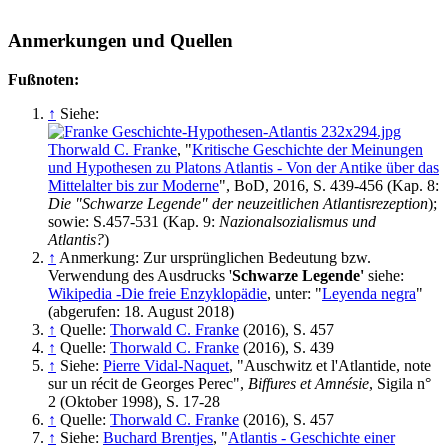
Anmerkungen und Quellen
Fußnoten:
↑
Siehe:
Thorwald C. Franke
, "
Kritische Geschichte der Meinungen
und Hypothesen zu Platons Atlantis - Von der Antike über das
Mittelalter bis zur Moderne
", BoD, 2016, S. 439-456 (Kap. 8:
Die "Schwarze Legende" der neuzeitlichen Atlantisrezeption
);
sowie: S.457-531 (Kap. 9:
Nazionalsozialismus und
Atlantis?
)
↑
Anmerkung: Zur ursprünglichen Bedeutung bzw.
Verwendung des Ausdrucks '
Schwarze Legende'
siehe:
Wikipedia -Die freie Enzyklopädie
, unter: "
Leyenda negra
"
(abgerufen: 18. August 2018)
↑
Quelle:
Thorwald C. Franke
(2016), S. 457
↑
Quelle:
Thorwald C. Franke
(2016), S. 439
↑
Siehe:
Pierre Vidal-Naquet
, "Auschwitz et l'Atlantide, note
sur un récit de Georges Perec",
Biffures et Amnésie
, Sigila n°
2 (Oktober 1998), S. 17-28
↑
Quelle:
Thorwald C. Franke
(2016), S. 457
↑
Siehe:
Buchard Brentjes
, "
Atlantis - Geschichte einer