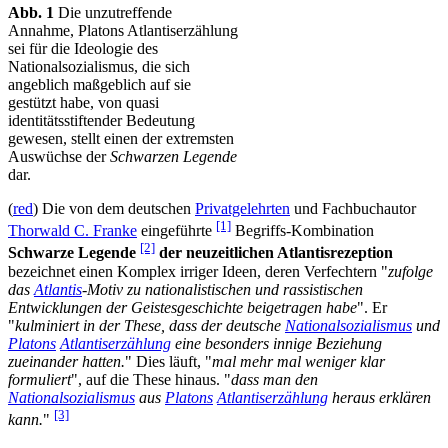
Abb. 1
Die unzutreffende
Annahme, Platons Atlantiserzählung
sei für die Ideologie des
Nationalsozialismus, die sich
angeblich maßgeblich auf sie
gestützt habe, von quasi
identitätsstiftender Bedeutung
gewesen, stellt einen der extremsten
Auswüchse der
Schwarzen Legende
dar.
(
red
) Die von dem deutschen
Privatgelehrten
und Fachbuchautor
[1]
Thorwald C. Franke
eingeführte
Begriffs-Kombination
[2]
Schwarze Legende
der neuzeitlichen Atlantisrezeption
bezeichnet einen Komplex irriger Ideen, deren Verfechtern "
zufolge
das
Atlantis
-Motiv zu nationalistischen und rassistischen
Entwicklungen der Geistesgeschichte beigetragen habe
". Er
"
kulminiert in der These, dass der deutsche
Nationalsozialismus
und
Platons
Atlantiserzählung
eine besonders innige Beziehung
zueinander hatten.
" Dies läuft, "
mal mehr mal weniger klar
formuliert
", auf die These hinaus. "
dass man den
Nationalsozialismus
aus
Platons
Atlantiserzählung
heraus erklären
[3]
kann.
"