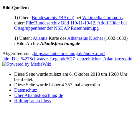
Bild-Quellen:
1) Oben:
Bundesarchiv (BArch)
bei
Wikimedia Commons
,
unter:
File:Bundesarchiv Bild 119-11-19-12, Adolf Hitler bei
Ortsgruppenfeier der NSDAP Rosenheim.jpg
1) Unten:
Atlantis
-Karte des
Athanasius Kircher
(1602-1680)
/ Bild-Archiv
Atlantisforschung.de
Abgerufen von „
https://atlantisforschung.de/index.php?
title=Die_%27Schwarze_Legende%27_neuzeitlicher_Atlantisrezept
Diese Seite wurde zuletzt am 6. Oktober 2018 um 16:00 Uhr
bearbeitet.
Diese Seite wurde bisher 4.357 mal abgerufen.
Datenschutz
Über Atlantisforschung.de
Haftungsausschluss