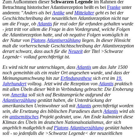
Zum Aufkommen dieser
Schwarzen Legende
im Rahmen der
Betrachtung historischer Atlantisrezeption heißt es bei
Franke
unter
anderem: "
Anders als bei
Antike
und
Mittelalter
geht es bei der
Geschichtschreibung der neuzeitlichen Atlantisrezeption nicht nur
um die Frage, ob
Atlantis
für real oder für erfunden gehalten wurde
- jetzt tritt vor allem die Frage in den Vordergrund, welche Folgen
die Atlantisrezeption hatte, und ob negative Folgen womöglich in
der Natur von
Platons
Atlantiserzählung
liegen. In dieser Hinsicht
malt die vorherrschende Geschichtsschreibung der Atlantisrezeption
derart schwarz, dass auch für die
Neuzeit
der Titel >Schwarze
Legende< vollauf gerechtfertigt ist.
Es wird nicht nur unterschlagen, dass
Atlantis
um das Jahr 1500
noch gemeinhin als ein realer Ort angesehen wurde, und dass der
Meinungsumschwung hin zur
Erfindungsthese
sich erst im
19.
Jahrhundert
vollzog. Jetzt wird die Rezeption von
Atlantis
praktisch
mit allen Übeln dieser Welt in Verbindung gebracht: Die Eroberung
von
Amerika
soll sich auf Besitzansprüche aufgrund der
Atlantiserzählung
gestützt haben, die Unterdrückung der
amerikanischen Ureinwohner soll mit
Atlantis
gerechtfertigt worden
sein, die Ersetzung des biblischen Paradieses durch
Atlantis
wird als
ein
antisemitisches
Projekt gedeutet, usw. Am Ende kulminiert diese
Klimax des Übels im deutschen Nationalsozialismus, der sich
angeblich maßgeblich auf
Platons
Atlantiserzählung
gestützt haben
soll - so jedenfalls die >Schwarze Legende< der neuzeitlichen