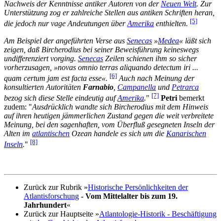
Nachweis der Kenntnisse antiker Autoren von der
Neuen Welt
. Zur
Unterstützung zog er zahlreiche Stellen aus antiken Schriften heran,
[5]
die jedoch nur vage Andeutungen über
Amerika
enthielten.
Am Beispiel der angeführten Verse aus
Senecas
»
Medea
« läßt sich
zeigen, daß Bircherodius bei seiner Beweisführung keineswegs
undifferenziert vorging.
Senecas
Zeilen schienen ihm so sicher
vorherzusagen, »novas omnio terras aliquando detectum iri ...
[6]
quam certum jam est facta esse«.
Auch nach Meinung der
konsultierten Autoritäten
Farnabio
,
Campanella
und
Petrarca
[7]
bezog sich diese Stelle eindeutig auf
Amerika
.
"
Petri
bemerkt
zudem: "
Ausdrücklich wandte sich Bircherodius mit dem Hinweis
auf ihren heutigen jämmerlichen Zustand gegen die weit verbreitete
Meinung, bei den sagenhaften, vom Überfluß gesegneten Inseln der
Alten im
atlantischen
Ozean handele es sich um die
Kanarischen
[8]
Inseln
.
"
Zurück zur Rubrik »
Historische Persönlichkeiten der
Atlantisforschung
- Vom Mittelalter bis zum 19.
Jahrhundert
«
Zurück zur Hauptseite »
Atlantologie-Historik - Beschäftigung