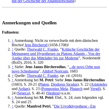
mit der Geschichte der Atlantisforschung
«
Anmerkungen und Quellen
Fußnoten:
↑
Anmerkung: Nicht zu verwechseln mit dem dänischen
Bischof
Jens Bircherod
(1658-1708)!
↑
Quelle:
Thorwald C. Franke
, "
Kritische Geschichte der
Meinungen und Hypothesen zu Platons Atlantis - Von der
Antike über das Mittelalter bis zur Moderne
", Norderstedt
(BoD), 2016, S. 320
↑
Siehe:
Jens Janus Bircherodius
, "
...de novo Orbe non
novo Schediasma
",
Altdorf Noricum
, 1683
↑
Quelle:
Thorwald C. Franke
,
op. cit
. (2016)
↑
Anmerkung bei
M. Petri
: Siehe
Jens Janus Bircherodius
(1683), S. 20-21 (
Platon
,
Diodorus Siculus
), S. 22 (
Aristoteles
und
Aelian
), S. 23 (
Pomponius Mela
,
Plutarch
und
Vergil
), S.
24 (
Seneca
), S. 40-41 (
Strabon
) u.a.m.
↑
Anmerkung bei
M. Petri
: Ebd., S. 24; zum folgenden vgl.
S. 24 und 25
↑
Quelle:
Manfred Petri
, "
Die Urvolkhypothese - Ein