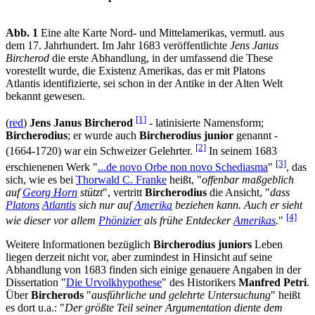
Abb. 1
Eine alte Karte Nord- und Mittelamerikas, vermutl. aus
dem 17. Jahrhundert. Im Jahr 1683 veröffentlichte
Jens Janus
Bircherod
die erste Abhandlung, in der umfassend die These
vorestellt wurde, die Existenz Amerikas, das er mit Platons
Atlantis identifizierte, sei schon in der Antike in der Alten Welt
bekannt gewesen.
[1]
(
red
)
Jens Janus Bircherod
- latinisierte Namensform;
Bircherodius
; er wurde auch
Bircherodius junior
genannt -
[2]
(1664-1720) war ein Schweizer Gelehrter.
In seinem 1683
[3]
erschienenen Werk "
...de novo Orbe non novo Schediasma
"
, das
sich, wie es bei
Thorwald C. Franke
heißt, "
offenbar maßgeblich
auf
Georg Horn
stützt
", vertritt
Bircherodius
die Ansicht, "
dass
Platons
Atlantis
sich nur auf
Amerika
beziehen kann. Auch er sieht
[4]
wie dieser vor allem
Phönizier
als frühe Entdecker
Amerikas
.
"
Weitere Informationen bezüglich
Bircherodius juniors
Leben
liegen derzeit nicht vor, aber zumindest in Hinsicht auf seine
Abhandlung von 1683 finden sich einige genauere Angaben in der
Dissertation "
Die Urvolkhypothese
" des Historikers
Manfred Petri
.
Über
Bircherods
"
ausführliche und gelehrte Untersuchung
" heißt
es dort u.a.: "
Der größte Teil seiner Argumentation diente dem