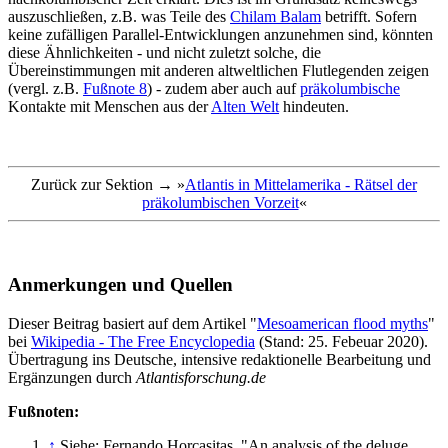
auszuschließen, z.B. was Teile des
Chilam Balam
betrifft. Sofern
keine zufälligen Parallel-Entwicklungen anzunehmen sind, könnten
diese Ähnlichkeiten - und nicht zuletzt solche, die
Übereinstimmungen mit anderen altweltlichen Flutlegenden zeigen
(vergl. z.B.
Fußnote 8
) - zudem aber auch auf
präkolumbische
Kontakte mit Menschen aus der
Alten Welt
hindeuten.
Zurück zur Sektion → »
Atlantis in Mittelamerika - Rätsel der
präkolumbischen Vorzeit
«
Anmerkungen und Quellen
Dieser Beitrag basiert auf dem Artikel "
Mesoamerican flood myths
"
bei
Wikipedia - The Free Encyclopedia
(Stand: 25. Febeuar 2020).
Übertragung ins Deutsche, intensive redaktionelle Bearbeitung und
Ergänzungen durch
Atlantisforschung.de
Fußnoten:
↑
Siehe: Fernando Horcasitas, "An analysis of the deluge