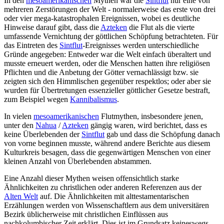
In den
mesoamerikanischen
Mythen war die
Sintflut
nur eine von
mehreren Zerstörungen der Welt - normalerweise das erste von drei
oder vier mega-katastrophalen Ereignissen, wobei es deutliche
Hinweise darauf gibt, dass die
Azteken
die Flut als die vierte
umfassende Vernichtung der göttlichen Schöpfung betrachteten. Für
das Eintreten des
Sintflut
-Ereignisses werden unterschiedliche
Gründe angegeben: Entweder war die Welt einfach überaltert und
musste erneuert werden, oder die Menschen hatten ihre religiösen
Pflichten und die Anbetung der Götter vernachlässigt bzw. sie
zeigten sich den Himmlischen gegenüber respektlos; oder aber sie
wurden für Übertretungen essenzieller göttlicher Gesetze bestraft,
zum Beispiel wegen
Kannibalismus
.
In vielen
mesoamerikanischen
Flutmythen, insbesondere jenen,
unter den
Nahua
/
Azteken
gängig waren, wird berichtet, dass es
keine Überlebenden der
Sintflut
gab und dass die Schöpfung danach
von vorne beginnen musste, während andere Berichte aus diesem
Kulturkreis besagen, dass die gegenwärtigen Menschen von einer
kleinen Anzahl von Überlebenden abstammen.
Eine Anzahl dieser Mythen weisen offensichtlich starke
Ähnlichkeiten zu christlichen oder anderen Referenzen aus der
Alten Welt
auf. Die Ähnlichkeiten mit alttestamentarischen
Erzählungen werden von Wissenschaftlern aus dem universitären
Bezirk üblicherweise mit christlichen Einflüssen aus
nachkolumbischer Zeit erklärt. Dies ist im Grundsatz keineswegs