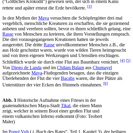
("Göttliches Krokodil") gewesen sein, der sich in einem Kanu
[3]
rettete und apäter erneut die Erde bevölkerte.
In den Mythen der
Maya
versuchten die Schöpfergötter drei mal
vergeblich, menschliche Kreaturen zu erschaffen, die sie geziemend
anbeten und verehren sollten, bevor es ihnen schließlich gelang, eine
Rasse
von Menschen zu kreieren, die ihren Vorstellungen entsprach.
Die drei vorausgegangenen Kreationen hatten sie jeweils
ausgerottet. Die dritte
Rasse
unvollkommener Menschen z.B., die
aus Holz geschnitzt waren, wurde von wilden Tieren heimgesucht
und von ihren eigenen Werkzeugen und Utensilien erschlagen.
[4]
[5]
Schließlich wurde sie durch eine Flut aus Baumharz venichtet.
Von
Diego de Landa
und im
Chilam Balam
aus
Chumayel
aufgezeichnete
Maya
-Flutlegenden besagen, dass die einzigen
Überlebenden der Flut die vier
Bacabs
waren, die ihre Plätze als
[6]
Unterstützer der vier Ecken des Himmels einnahmen.
Abb. 3
Historische Aufnahme eines Frieses in der
guatemaltekischen Maya-Stadt
Tikal
, die einen Mann
zeigt, welcher in seinem Boot einer großen Flut und
einem vulkanischen Inferno entkommt (Foto: Teobert
Maler)
Im
Popol Vuh
( („Buch des Rates“, Teil 1, Kapitel 3), der heiligen