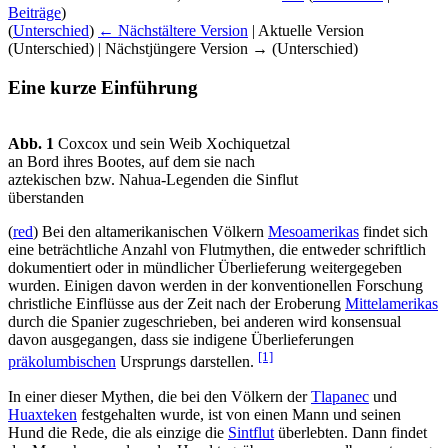
Beiträge
)
(
Unterschied
)
← Nächstältere Version
| Aktuelle Version
(Unterschied) | Nächstjüngere Version → (Unterschied)
Eine kurze Einführung
Abb. 1
Coxcox und sein Weib Xochiquetzal
an Bord ihres Bootes, auf dem sie nach
aztekischen bzw. Nahua-Legenden die Sinflut
überstanden
(
red
) Bei den altamerikanischen Völkern
Mesoamerikas
findet sich
eine beträchtliche Anzahl von Flutmythen, die entweder schriftlich
dokumentiert oder in mündlicher Überlieferung weitergegeben
wurden. Einigen davon werden in der konventionellen Forschung
christliche Einflüsse aus der Zeit nach der Eroberung
Mittelamerikas
durch die Spanier zugeschrieben, bei anderen wird konsensual
davon ausgegangen, dass sie indigene Überlieferungen
[1]
präkolumbischen
Ursprungs darstellen.
In einer dieser Mythen, die bei den Völkern der
Tlapanec
und
Huaxteken
festgehalten wurde, ist von einen Mann und seinen
Hund die Rede, die als einzige die
Sintflut
überlebten. Dann findet