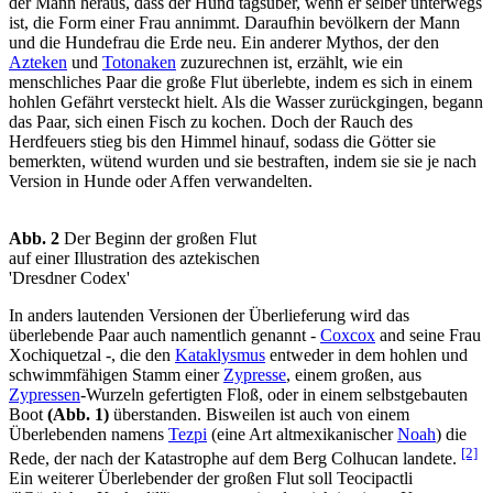
der Mann heraus, dass der Hund tagsüber, wenn er selber unterwegs
ist, die Form einer Frau annimmt. Daraufhin bevölkern der Mann
und die Hundefrau die Erde neu. Ein anderer Mythos, der den
Azteken
und
Totonaken
zuzurechnen ist, erzählt, wie ein
menschliches Paar die große Flut überlebte, indem es sich in einem
hohlen Gefährt versteckt hielt. Als die Wasser zurückgingen, begann
das Paar, sich einen Fisch zu kochen. Doch der Rauch des
Herdfeuers stieg bis den Himmel hinauf, sodass die Götter sie
bemerkten, wütend wurden und sie bestraften, indem sie sie je nach
Version in Hunde oder Affen verwandelten.
Abb. 2
Der Beginn der großen Flut
auf einer Illustration des aztekischen
'Dresdner Codex'
In anders lautenden Versionen der Überlieferung wird das
überlebende Paar auch namentlich genannt -
Coxcox
and seine Frau
Xochiquetzal -, die den
Kataklysmus
entweder in dem hohlen und
schwimmfähigen Stamm einer
Zypresse
, einem großen, aus
Zypressen
-Wurzeln gefertigten Floß, oder in einem selbstgebauten
Boot
(Abb. 1)
überstanden. Bisweilen ist auch von einem
Überlebenden namens
Tezpi
(eine Art altmexikanischer
Noah
) die
[2]
Rede, der nach der Katastrophe auf dem Berg Colhucan landete.
Ein weiterer Überlebender der großen Flut soll Teocipactli