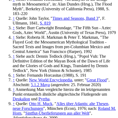
myth in Mesoamerica", in: Alan Dundes (Hrsg.), The Flood
Myth", Berkeley (University of California Press), 1988, S.
183–220
↑
Quelle: John Taylor, "
Times and Seasons, Band 3
", F.
Ullmann, 1841,
S. 819
↑
Siehe: Burr Cartwright Brundage, "The Fifth Sun - Aztec
Gods, Aztec World", Austin (University of Texas Press), 1979
↑
Siehe: Roberta H. Markman & Peter T. Markman, "The
Flayed God: the Mesoamerican Mythological Tradition -
Sacred Texts and Images from pre-Columbian Mexico and
Central America" San Francisco (Harper), 1992
↑
Siehe auch: Dennis Tedlock (Hrsg.), "Popol Vuh: The
Definitive Edition of the Mayan Book of the Dawn of Life
and the Glories of Gods and Kings, Translated by Dennis
Tedlock", New York (Simon & Schuster), 1985
↑
Siehe: Fernando Horcasitas (1988), S. 191
↑
Quelle:
New World Encyclopedia
, unter; "
Great Flood
",
Abschnitt:
5.1.2 Maya
(angerufen: 25. Februar 2020)
↑
Anmerkung Man vergleiche hierzu die im letztgenannten
Punkt erstaunlich ähnliche altgriechische Flutlegende um
Deukalion
und
Pyrrha
.
↑
Quelle:
Otto H. Muck
, "
Alles über Atlantis: alte Thesen,
neue Forschungen
", München (Econ), 1976; nach:
Roland M.
Horn
, "
Sintflut-Überlieferungen aus aller Welt
",
Atlantisforschung.de
, 2009