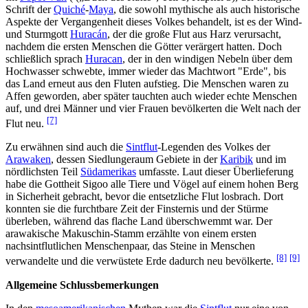
Schrift der
Quiché
-
Maya
, die sowohl mythische als auch historische
Aspekte der Vergangenheit dieses Volkes behandelt, ist es der Wind-
und Sturmgott
Huracán
, der die große Flut aus Harz verursacht,
nachdem die ersten Menschen die Götter verärgert hatten. Doch
schließlich sprach
Huracan
, der in den windigen Nebeln über dem
Hochwasser schwebte, immer wieder das Machtwort "Erde", bis
das Land erneut aus den Fluten aufstieg. Die Menschen waren zu
Affen geworden, aber später tauchten auch wieder echte Menschen
auf, und drei Männer und vier Frauen bevölkerten die Welt nach der
[7]
Flut neu.
Zu erwähnen sind auch die
Sintflut
-Legenden des Volkes der
Arawaken
, dessen Siedlungeraum Gebiete in der
Karibik
und im
nördlichsten Teil
Südamerikas
umfasste. Laut dieser Überlieferung
habe die Gottheit Sigoo alle Tiere und Vögel auf einem hohen Berg
in Sicherheit gebracht, bevor die entsetzliche Flut losbrach. Dort
konnten sie die furchtbare Zeit der Finsternis und der Stürme
überleben, während das flache Land überschwemmt war. Der
arawakische Makuschin-Stamm erzählte von einem ersten
nachsintflutlichen Menschenpaar, das Steine in Menschen
[8]
[9]
verwandelte und die verwüstete Erde dadurch neu bevölkerte.
Allgemeine Schlussbemerkungen