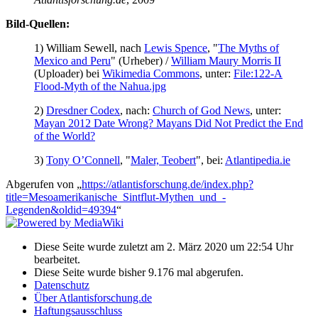
Bild-Quellen:
1) William Sewell, nach
Lewis Spence
, "
The Myths of
Mexico and Peru
" (Urheber) /
William Maury Morris II
(Uploader) bei
Wikimedia Commons
, unter:
File:122-A
Flood-Myth of the Nahua.jpg
2)
Dresdner Codex
, nach:
Church of God News
, unter:
Mayan 2012 Date Wrong? Mayans Did Not Predict the End
of the World?
3)
Tony O’Connell
, "
Maler, Teobert
", bei:
Atlantipedia.ie
Abgerufen von „
https://atlantisforschung.de/index.php?
title=Mesoamerikanische_Sintflut-Mythen_und_-
Legenden&oldid=49394
“
Diese Seite wurde zuletzt am 2. März 2020 um 22:54 Uhr
bearbeitet.
Diese Seite wurde bisher 9.176 mal abgerufen.
Datenschutz
Über Atlantisforschung.de
Haftungsausschluss