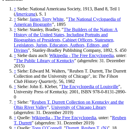
↑
Siehe: National Americana Society, 1913, Band 8, Teil 1
(
Americana
), S. 1
↑
Siehe:
James Terry White
, "
The National Cyclopaedia of
American Biography
", 1895
↑
Siehe: Stanley, Bradley, "
The Builders of the Nation: A
History of the United States, Including Portraits and
Biographies of Presidents, Cabinet Officers, Statesmen,
Legislators, Jurists, Educators, Authors, Editors, and
Divines
", Stanley-Bradley Publishing Company, 1892, S. 450
↑
Siehe dazu auch:
Wikipedia - The Free Encyclopedia
, unter:
"
The Public Library of Kentucky
" (abgerufen: 31. Dezember
2015)
↑
Siehe: Edward M. Walters, "Reuben T. Durrett, The Durrett
Collection and the University of Chicago", in:
The Filson
Club History Quarterly
, 56, 1982
↑
Siehe: John E. Kleber, "
The Encyclopedia of Louisville
",
University Press of Kentucky. 2001, ISBN 978-0-8131-2890-
0
↑
Siehe: "
Reuben T. Durrett Collection on Kentucky and the
Ohio River Valley
",
University of Chicago Library
(abgerufen: 31. Dezember 2019)
↑
Quelle:
Wikipedia - The Free Encyclopedia
, unter: "
Reuben
T. Durrett
" (abgerufen: 31. Dezember 2019)
↑
Quelle:
Tony O’Connell
, "
Durrett, Reuben T. (N)
", 18.