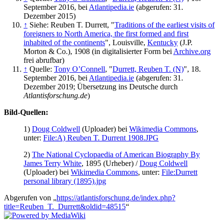
September 2016, bei
Atlantipedia.ie
(abgerufen: 31.
Dezember 2015)
↑
Siehe: Reuben T. Durrett, "
Traditions of the earliest visits of
foreigners to North America, the first formed and first
inhabited of the continents
", Louisville,
Kentucky
(J.P.
Morton & Co.), 1908 (in digitalisierter Form bei
Archive.org
frei abrufbar)
↑
Quelle:
Tony O’Connell
, "
Durrett, Reuben T. (N)
", 18.
September 2016, bei
Atlantipedia.ie
(abgerufen: 31.
Dezember 2019; Übersetzung ins Deutsche durch
Atlantisforschung.de
)
Bild-Quellen:
1)
Doug Coldwell
(Uploader) bei
Wikimedia Commons
,
unter:
File:A) Reuben T. Durrent 1908.JPG
2)
The National Cyclopaedia of American Biography By
James Terry White
, 1895 (Urheber) /
Doug Coldwell
(Uploader) bei
Wikimedia Commons
, unter:
File:Durrett
personal library (1895).jpg
Abgerufen von „
https://atlantisforschung.de/index.php?
title=Reuben_T._Durrett&oldid=48515
“