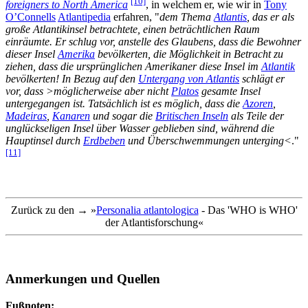
[10]
foreigners to North America
, in welchem er, wie wir in
Tony
O’Connells
Atlantipedia
erfahren, "
dem Thema
Atlantis
, das er als
große Atlantikinsel betrachtete, einen beträchtlichen Raum
einräumte. Er schlug vor, anstelle des Glaubens, dass die Bewohner
dieser Insel
Amerika
bevölkerten, die Möglichkeit in Betracht zu
ziehen, dass die ursprünglichen Amerikaner diese Insel im
Atlantik
bevölkerten! In Bezug auf den
Untergang von Atlantis
schlägt er
vor, dass >möglicherweise aber nicht
Platos
gesamte Insel
untergegangen ist. Tatsächlich ist es möglich, dass die
Azoren
,
Madeiras
,
Kanaren
und sogar die
Britischen Inseln
als Teile der
unglückseligen Insel über Wasser geblieben sind, während die
Hauptinsel durch
Erdbeben
und Überschwemmungen unterging<
."
[11]
Zurück zu den → »
Personalia atlantologica
- Das 'WHO is WHO'
der Atlantisforschung«
Anmerkungen und Quellen
Fußnoten: