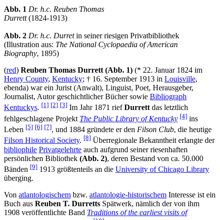
Abb. 1
Dr. h.c. Reuben Thomas
Durrett
(1824-1913)
Abb. 2
Dr. h.c. Durret
in seiner riesigen Privatbibliothek
(Illustration aus:
The National Cyclopaedia of American
Biography
, 1895)
(
red
)
Reuben Thomas Durrett (Abb. 1)
(* 22. Januar 1824 im
Henry County
,
Kentucky
; † 16. September 1913 in
Louisville
,
ebenda) war ein Jurist (Anwalt), Linguist, Poet, Herausgeber,
Journalist, Autor geschichtlicher Bücher sowie
Bibliograph
[1]
[2]
[3]
Kentuckys
.
Im Jahr 1871 rief
Durrett
das letztlich
[4]
fehlgeschlagene Projekt
The Public Library of Kentucky
ins
[5]
[6]
[7]
Leben
, und 1884 gründete er den
Filson Club
, die heutige
[8]
Filson Historical Society
.
Überregionale Bekanntheit erlangte der
bibliophile
Privatgelehrte
auch aufgrund seiner riesenhaften
persönlichen Bibliothek
(Abb. 2)
, deren Bestand von ca. 50.000
[9]
Bänden
1913 größtenteils an die
University of Chicago Library
überging.
Von
atlantologischem
bzw.
atlantologie-historischem
Interesse ist ein
Buch aus
Reuben T. Durretts
Spätwerk, nämlich der von ihm
1908 veröffentlichte Band
Traditions of the earliest visits of