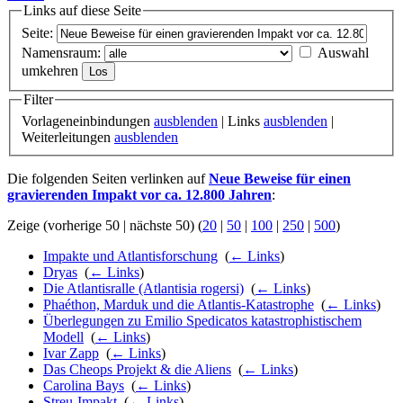
Links auf diese Seite
Seite:
Namensraum:
Auswahl
umkehren
Filter
Vorlageneinbindungen
ausblenden
| Links
ausblenden
|
Weiterleitungen
ausblenden
Die folgenden Seiten verlinken auf
Neue Beweise für einen
gravierenden Impakt vor ca. 12.800 Jahren
:
Zeige (vorherige 50 | nächste 50) (
20
|
50
|
100
|
250
|
500
)
Impakte und Atlantisforschung
‎
(
← Links
)
Dryas
‎
(
← Links
)
Die Atlantisralle (Atlantisia rogersi)
‎
(
← Links
)
Phaéthon, Marduk und die Atlantis-Katastrophe
‎
(
← Links
)
Überlegungen zu Emilio Spedicatos katastrophistischem
Modell
‎
(
← Links
)
Ivar Zapp
‎
(
← Links
)
Das Cheops Projekt & die Aliens
‎
(
← Links
)
Carolina Bays
‎
(
← Links
)
Streu-Impakt
‎
(
← Links
)