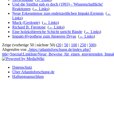
Und die Sintflut gab es doch (1993) - 'Wissenschaftliche'
Reaktionen
‎
(
← Links
)
Neue Erkenntnisse zum endeiszeitlichen Impakt-Ereignis
‎
(
←
Links
)
Muck (Geologie)
‎
(
← Links
)
Richard B. Firestone
‎
(
← Links
)
Eine holzkohlereiche Schicht spricht Bände
‎
(
← Links
)
Impakt-Hypothese zum Jüngeren Dryas
‎
(
← Links
)
Zeige (vorherige 50 | nächste 50) (
20
|
50
|
100
|
250
|
500
)
Abgerufen von „
https://atlantisforschung.de/index.php?
title=Spezial:Linkliste/Neue_Beweise_für_einen_gravierenden_Impa
Datenschutz
Über Atlantisforschung.de
Haftungsausschluss